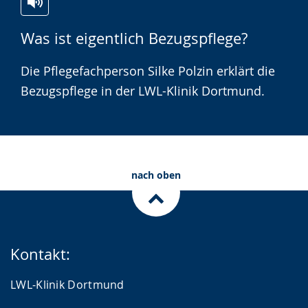
Zur
Aktiviere
Ein
Was ist eigentlich Bezugspflege?
Leichten
Audio-
Video
Sprache
Unterstützung.
in
Die Pflegefachperson Silke Polzin erklärt die
wechseln.
Deutscher
Bezugspflege in der LWL-Klinik Dortmund.
Gebärdensprache
wird
angezeigt.
nach oben
Kontakt:
LWL-Klinik Dortmund