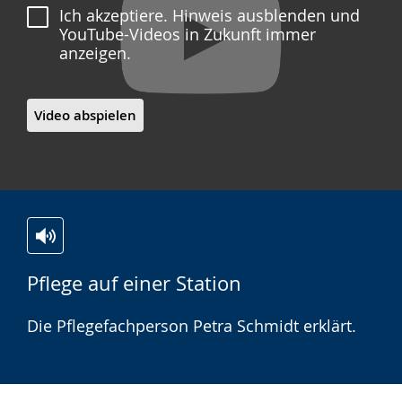
Ich akzeptiere. Hinweis ausblenden und
YouTube-Videos in Zukunft immer
anzeigen.
Video abspielen
Zur
Aktiviere
Ein
Pflege auf einer Station
Leichten
Audio-
Video
Sprache
Unterstützung.
in
Die Pflegefachperson Petra Schmidt erklärt.
wechseln.
Deutscher
Gebärdensprache
wird