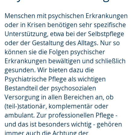
Sprache
Unterstützung.
in
wechseln.
Deutscher
Menschen mit psychischen Erkrankungen
Gebärdensprache
oder in Krisen benötigen sehr spezifische
wird
Unterstützung, etwa bei der Selbstpflege
angezeigt.
oder der Gestaltung des Alltags. Nur so
können sie die Folgen psychischer
Erkrankungen bewältigen und schließlich
gesunden. Wir bieten dazu die
Psychiatrische Pflege als wichtigen
Bestandteil der psychosozialen
Versorgung in allen Bereichen an, ob
(teil-)stationär, komplementär oder
ambulant. Zur professionellen Pflege -
und das ist besonders wichtig - gehören
immer auch die Achtung der