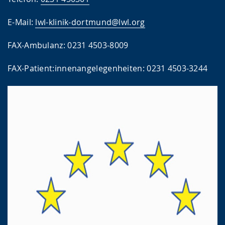
E-Mail:
lwl-klinik-dortmund@lwl.org
FAX-Ambulanz: 0231 4503-8009
FAX-Patient:innenangelegenheiten: 0231 4503-3244