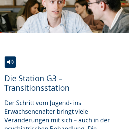
Zur
Aktiviere
Ein
Die Station G3 –
Leichten
Audio-
Video
Transitionsstation
Sprache
Unterstützung.
in
wechseln.
Deutscher
Der Schritt vom Jugend- ins
Gebärdensprache
Erwachsenenalter bringt viele
wird
Veränderungen mit sich – auch in der
angezeigt.
psychiatrischen Behandlung. Die