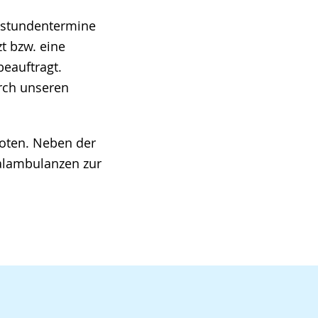
hstundentermine
t bzw. eine
eauftragt.
rch unseren
boten. Neben der
alambulanzen zur