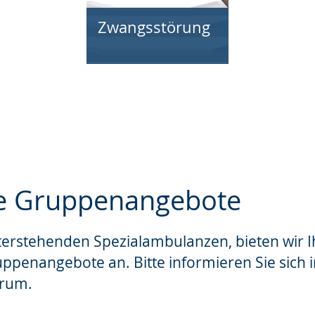
Zwangsstörung
le Gruppenangebote
erstehenden Spezialambulanzen, bieten wir Ih
e
penangebote an. Bitte informieren Sie sich 
rum.