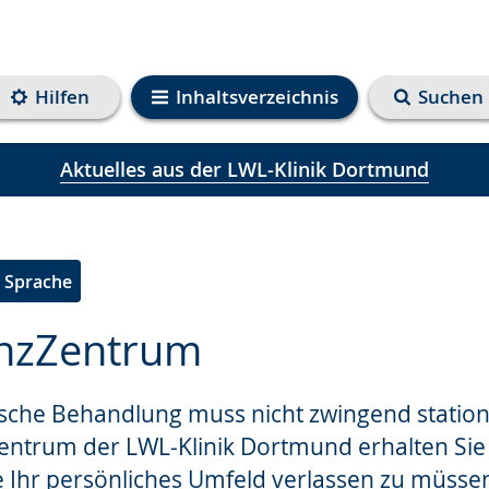
Hilfen
Inhaltsverzeichnis
Suchen
Aktuelles aus der LWL-Klinik Dortmund
e Sprache
nzZentrum
ische Behandlung muss nicht zwingend station
e
trum der LWL‑Klinik Dortmund erhalten Sie e
 Ihr persönliches Umfeld verlassen zu müsse