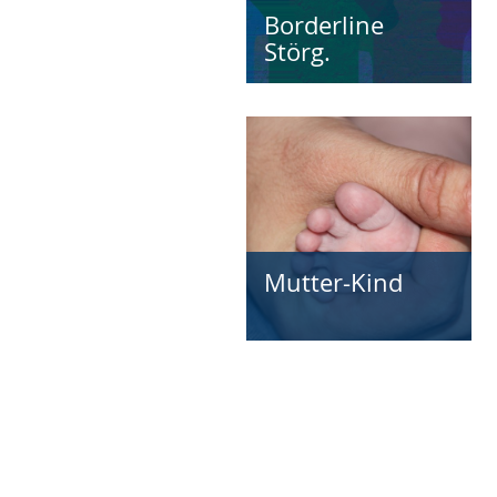
Borderline
Störg.
Mutter-Kind