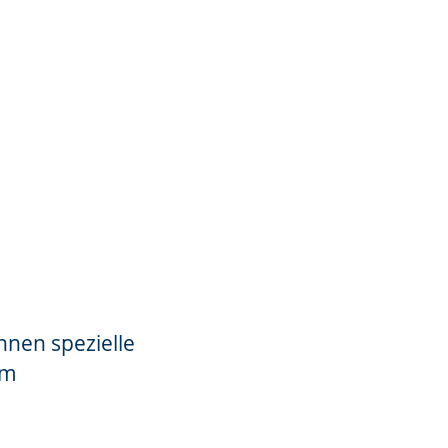
nen spezielle
im