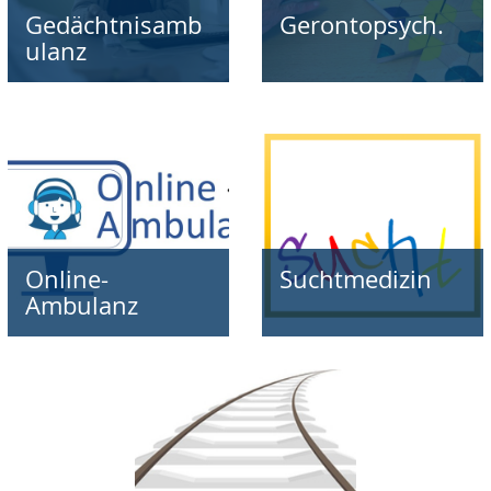
Gedächtnisamb
Gerontopsych.
ulanz
Online-
Suchtmedizin
Ambulanz