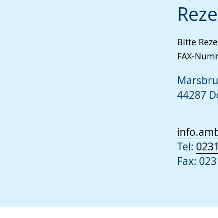
Reze
Bitte Rez
FAX-Numm
Marsbru
44287 
info.am
Tel:
0231
Fax: 023