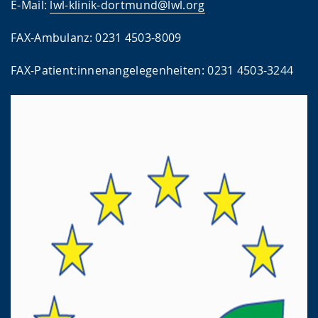
E-Mail:
lwl-klinik-dortmund@lwl.org
FAX-Ambulanz: 0231 4503-8009
FAX-Patient:innenangelegenheiten: 0231 4503-3244