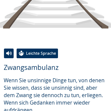
Leichte Sprache
Zur
Aktiviere
Ein
Zwangsambulanz
Leichten
Audio-
Video
Sprache
Unterstützung.
in
Wenn Sie unsinnige Dinge tun, von denen
wechseln.
Deutscher
Sie wissen, dass sie unsinnig sind, aber
Gebärdensprache
dem Zwang sie dennoch zu tun, erliegen.
wird
Wenn sich Gedanken immer wieder
angezeigt.
aufdrängen.