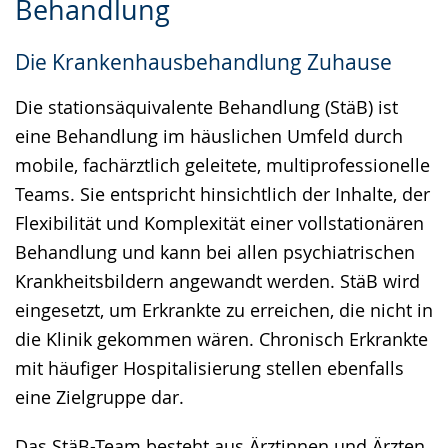
Behandlung
Sprache
Unterstützung.
in
wechseln.
Deutscher
Die Krankenhausbehandlung Zuhause
Gebärdensprache
wird
Die stationsäquivalente Behandlung (StäB) ist
angezeigt.
eine Behandlung im häuslichen Umfeld durch
mobile, fachärztlich geleitete, multiprofessionelle
Teams. Sie entspricht hinsichtlich der Inhalte, der
Flexibilität und Komplexität einer vollstationären
Behandlung und kann bei allen psychiatrischen
Krankheitsbildern angewandt werden. StäB wird
eingesetzt, um Erkrankte zu erreichen, die nicht in
die Klinik gekommen wären. Chronisch Erkrankte
mit häufiger Hospitalisierung stellen ebenfalls
eine Zielgruppe dar.
Das StäB-Team besteht aus Ärztinnen und Ärzten,