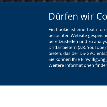
Dürfen wir C
Ein Cookie ist eine Textinfo
besuchten Website gespeicher
bereitzustellen und zu analys
Drittanbietern (z.B. YouTube
bieten, das der DS-GVO entsp
Sie können Ihre Einwilligung 
Weitere Informationen finden
Leicht
Zur
Aktiviere
Ein
Autism
Leichten
Audio-
Video
Sprache
Unterstützung.
in