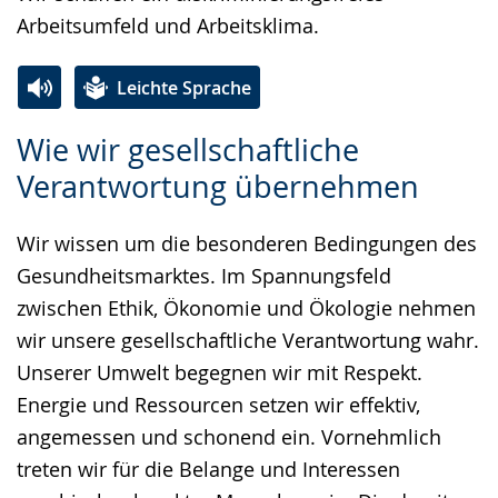
Arbeitsumfeld und Arbeitsklima.
Leichte Sprache
Zur
Aktiviere
Ein
Wie wir gesellschaftliche
Leichten
Audio-
Video
Verantwortung übernehmen
Sprache
Unterstützung.
in
wechseln.
Deutscher
Wir wissen um die besonderen Bedingungen des
Gebärdensprache
Gesundheitsmarktes. Im Spannungsfeld
wird
zwischen Ethik, Ökonomie und Ökologie nehmen
angezeigt.
wir unsere gesellschaftliche Verantwortung wahr.
Unserer Umwelt begegnen wir mit Respekt.
Energie und Ressourcen setzen wir effektiv,
angemessen und schonend ein. Vornehmlich
treten wir für die Belange und Interessen