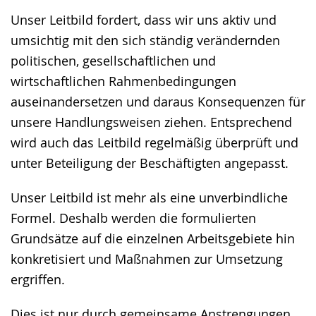
Sprache
Unterstützung.
in
Unser Leitbild fordert, dass wir uns aktiv und
wechseln.
Deutscher
umsichtig mit den sich ständig verändernden
Gebärdensprache
politischen, gesellschaftlichen und
wird
wirtschaftlichen Rahmenbedingungen
angezeigt.
auseinandersetzen und daraus Konsequenzen für
unsere Handlungsweisen ziehen. Entsprechend
wird auch das Leitbild regelmäßig überprüft und
unter Beteiligung der Beschäftigten angepasst.
Unser Leitbild ist mehr als eine unverbindliche
Formel. Deshalb werden die formulierten
Grundsätze auf die einzelnen Arbeitsgebiete hin
konkretisiert und Maßnahmen zur Umsetzung
ergriffen.
Dies ist nur durch gemeinsame Anstrengungen