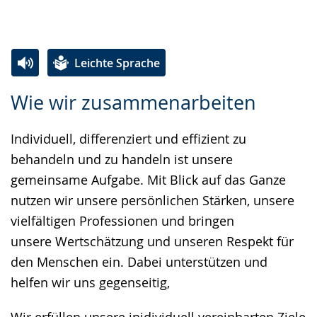
Leichte Sprache
Zur
Aktiviere
Ein
Wie wir zusammenarbeiten
Leichten
Audio-
Video
Sprache
Unterstützung.
in
Individuell, differenziert und effizient zu
wechseln.
Deutscher
behandeln und zu handeln ist unsere
Gebärdensprache
gemeinsame Aufgabe. Mit Blick auf das Ganze
wird
nutzen wir unsere persönlichen Stärken, unsere
angezeigt.
vielfältigen Professionen und bringen
unsere Wertschätzung und unseren Respekt für
den Menschen ein. Dabei unterstützen und
helfen wir uns gegenseitig,