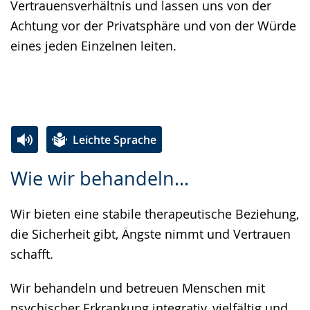
Vertrauensverhältnis und lassen uns von der
Achtung vor der Privatsphäre und von der Würde
eines jeden Einzelnen leiten.
Leichte Sprache
Zur
Aktiviere
Ein
Wie wir behandeln...
Leichten
Audio-
Video
Sprache
Unterstützung.
in
Wir bieten eine stabile therapeutische Beziehung,
wechseln.
Deutscher
die Sicherheit gibt, Ängste nimmt und Vertrauen
Gebärdensprache
schafft.
wird
angezeigt.
Wir behandeln und betreuen Menschen mit
psychischer Erkrankung integrativ, vielfältig und