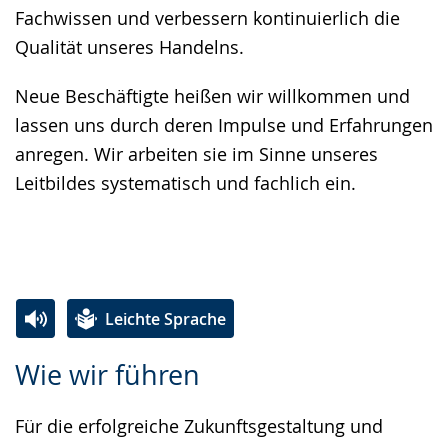
Fachwissen und verbessern kontinuierlich die
Qualität unseres Handelns.
Neue Beschäftigte heißen wir willkommen und
lassen uns durch deren Impulse und Erfahrungen
anregen. Wir arbeiten sie im Sinne unseres
Leitbildes systematisch und fachlich ein.
Leichte Sprache
Zur
Aktiviere
Ein
Wie wir führen
Leichten
Audio-
Video
Sprache
Unterstützung.
in
Für die erfolgreiche Zukunftsgestaltung und
wechseln.
Deutscher