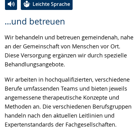
Leichte Sprache
Zur
Aktiviere
Ein
...und betreuen
Leichten
Audio-
Video
Sprache
Unterstützung.
in
Wir behandeln und betreuen gemeindenah, nahe
wechseln.
Deutscher
an der Gemeinschaft von Menschen vor Ort.
Gebärdensprache
Diese Versorgung ergänzen wir durch spezielle
wird
Behandlungsangebote.
angezeigt.
Wir arbeiten in hochqualifizierten, verschiedene
Berufe umfassenden Teams und bieten jeweils
angemessene therapeutische Konzepte und
Methoden an. Die verschiedenen Berufsgruppen
handeln nach den aktuellen Leitlinien und
Expertenstandards der Fachgesellschaften.