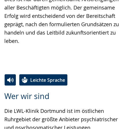
aller Beschäftigten möglich. Der gemeinsame
Erfolg wird entscheidend von der Bereitschaft
geprägt, nach den formulierten Grundsätzen zu
handeln und das Leitbild zukunftsorientiert zu
leben.
Leichte Sprache
Zur
Aktiviere
Ein
Wer wir sind
Leichten
Audio-
Video
Sprache
Unterstützung.
in
Die LWL-Klinik Dortmund ist im östlichen
wechseln.
Deutscher
Ruhrgebiet der größte Anbieter psychiatrischer
Gebärdensprache
und psychosomatischer Leistungen.