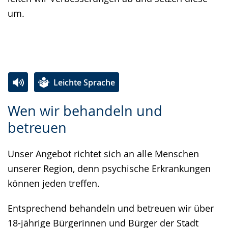
um.
Leichte Sprache
Zur
Aktiviere
Ein
Wen wir behandeln und
Leichten
Audio-
Video
betreuen
Sprache
Unterstützung.
in
wechseln.
Deutscher
Unser Angebot richtet sich an alle Menschen
Gebärdensprache
unserer Region, denn psychische Erkrankungen
wird
können jeden treffen.
angezeigt.
Entsprechend behandeln und betreuen wir über
18-jährige Bürgerinnen und Bürger der Stadt