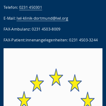
Telefon:
0231 450301
E-Mail:
lwl-klinik-dortmund@lwl.org
FAX-Ambulanz: 0231 4503-8009
FAX-Patient:innenangelegenheiten: 0231 4503-3244