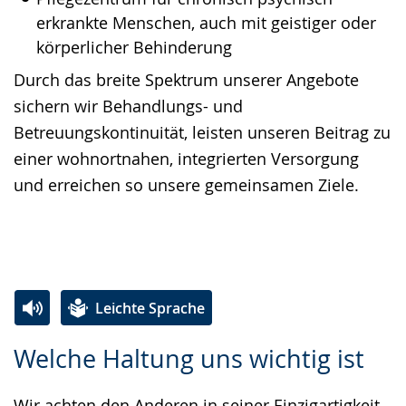
erkrankte Menschen, auch mit geistiger oder
körperlicher Behinderung
Durch das breite Spektrum unserer Angebote
sichern wir Behandlungs- und
Betreuungskontinuität, leisten unseren Beitrag zu
einer wohnortnahen, integrierten Versorgung
und erreichen so unsere gemeinsamen Ziele.
Leichte Sprache
Zur
Aktiviere
Ein
Welche Haltung uns wichtig ist
Leichten
Audio-
Video
Sprache
Unterstützung.
in
Wir achten den Anderen in seiner Einzigartigkeit.