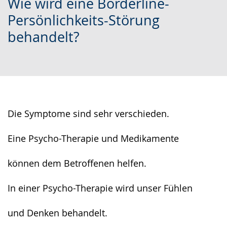
Wie wird eine Borderline-
Leichten
Audio-
Video
Persönlichkeits-Störung
Sprache
Unterstützung.
in
behandelt?
wechseln.
Deutscher
Gebärdensprache
wird
angezeigt.
Die Symptome sind sehr verschieden.
Eine Psycho-Therapie und Medikamente
können dem Betroffenen helfen.
In einer Psycho-Therapie wird unser Fühlen
und Denken behandelt.