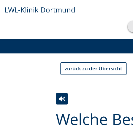
LWL-Klinik Dortmund
Transkript anzeigen
Abspielen
Pausieren
zurück zu der Übersicht
Zur
Aktiviere
Ein
Welche Be
Leichten
Audio-
Video
Sprache
Unterstützung.
in