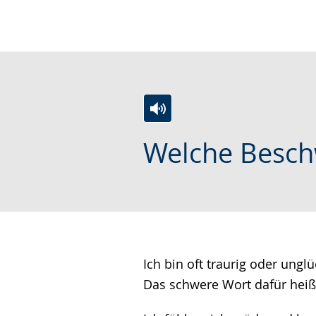
wechseln.
Deutscher
Gebärdensprache
wird
angezeigt.
Zur
Aktiviere
Ein
Welche Besch
Leichten
Audio-
Video
Sprache
Unterstützung.
in
wechseln.
Deutscher
Gebärdensprache
wird
angezeigt.
Ich bin oft traurig oder unglü
Das schwere Wort dafür heißt