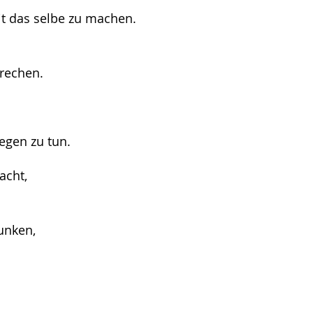
eit das selbe zu machen.
sprechen.
egen zu tun.
acht,
unken,