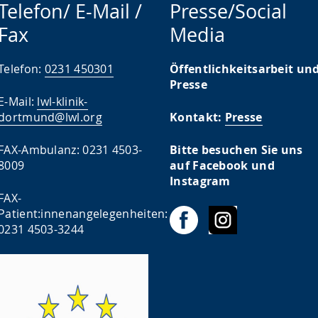
Telefon/ E-Mail /
Presse/Social
Fax
Media
Telefon:
0231 450301
Öffentlichkeitsarbeit un
Presse
E-Mail:
lwl-klinik-
dortmund@lwl.org
Kontakt:
Presse
FAX-Ambulanz: 0231 4503-
Bitte besuchen Sie uns
8009
auf Facebook und
Instagram
FAX-
Patient:innenangelegenheiten:
0231 4503-3244