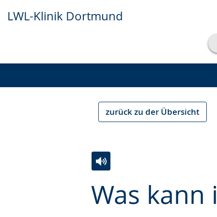
LWL-Klinik Dortmund
Transkript anzeigen
Abspielen
Pausieren
zurück zu der Übersicht
Zur
Aktiviere
Ein
Was kann i
Leichten
Audio-
Video
Sprache
Unterstützung.
in