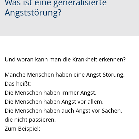
Was ist eine generalisierte
Leichten
Audio-
Video
Angststörung?
Sprache
Unterstützung.
in
wechseln.
Deutscher
Gebärdensprache
wird
angezeigt.
Und woran kann man die Krankheit erkennen?
Manche Menschen haben eine Angst-Störung.
Das heißt:
Die Menschen haben immer Angst.
Die Menschen haben Angst vor allem.
Die Menschen haben auch Angst vor Sachen,
die nicht passieren.
Zum Beispiel: