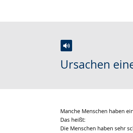
wechseln.
Deutscher
Gebärdensprache
wird
angezeigt.
Zur
Aktiviere
Ein
Ursachen eine
Leichten
Audio-
Video
Sprache
Unterstützung.
in
wechseln.
Deutscher
Gebärdensprache
wird
angezeigt.
Manche Menschen haben eine
Das heißt:
Die Menschen haben sehr sc