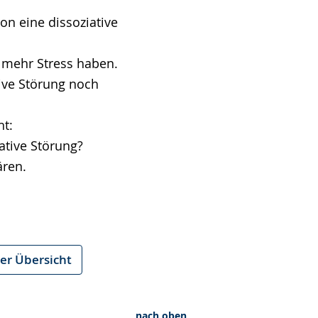
on eine dissoziative
mehr Stress haben.
tive Störung noch
ht:
ative Störung?
ären.
er Übersicht
nach oben