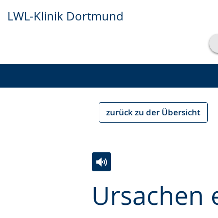
LWL-Klinik Dortmund
Transkript anzeigen
Abspielen
Pausieren
zurück zu der Übersicht
Zur
Aktiviere
Ein
Ursachen e
Leichten
Audio-
Video
Sprache
Unterstützung.
in