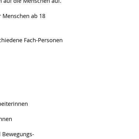
in auf die Menschen auf.
für Menschen ab 18
rschiedene Fach-Personen
beiterinnen
innen
d Bewegungs-