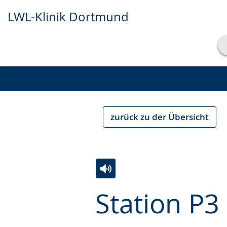
LWL-Klinik Dortmund
Transkript anzeigen
Abspielen
Pausieren
zurück zu der Übersicht
Zur
Aktiviere
Ein
Station P3
Leichten
Audio-
Video
Sprache
Unterstützung.
in