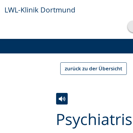
LWL-Klinik Dortmund
Transkript anzeigen
Abspielen
Pausieren
zurück zu der Übersicht
Zur
Aktiviere
Ein
Psychiatri
Leichten
Audio-
Video
Sprache
Unterstützung.
in