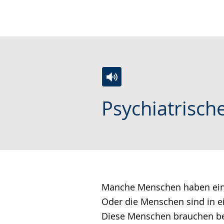
wechseln.
Deutscher
Gebärdensprache
wird
angezeigt.
Zur
Aktiviere
Ein
Psychiatrisch
Leichten
Audio-
Video
Sprache
Unterstützung.
in
wechseln.
Deutscher
Gebärdensprache
wird
angezeigt.
Manche Menschen haben eine
Oder die Menschen sind in ei
Diese Menschen brauchen be