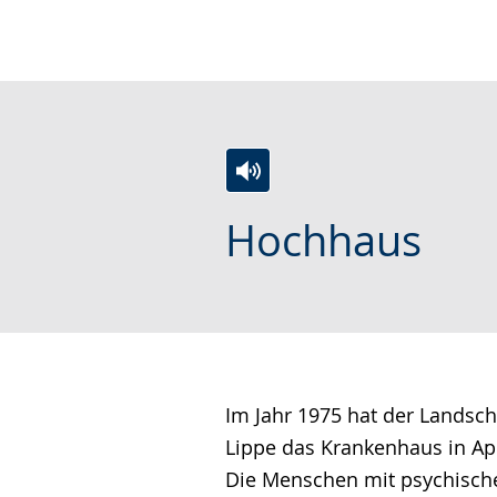
wechseln.
Deutscher
Gebärdensprache
wird
angezeigt.
Zur
Aktiviere
Ein
Hochhaus
Leichten
Audio-
Video
Sprache
Unterstützung.
in
wechseln.
Deutscher
Gebärdensprache
wird
angezeigt.
Im Jahr 1975 hat der Landsc
Lippe das Krankenhaus in Ap
Die Menschen mit psychisch