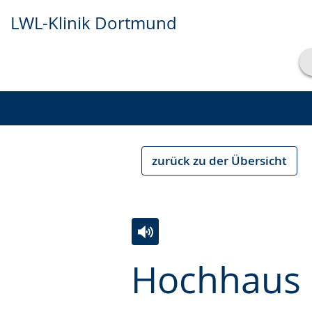
LWL-Klinik Dortmund
Transkript anzeigen
Abspielen
Pausieren
zurück zu der Übersicht
Zur
Aktiviere
Ein
Hochhaus
Leichten
Audio-
Video
Sprache
Unterstützung.
in