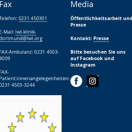
Fax
Media
Telefon:
0231 450301
Öffentlichkeitsarbeit un
Presse
E-Mail:
lwl-klinik-
dortmund@lwl.org
Kontakt:
Presse
FAX-Ambulanz: 0231 4503-
Bitte besuchen Sie uns
8009
auf Facebook und
Instagram
FAX-
Patient:innenangelegenheiten:
0231 4503-3244