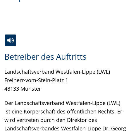
Sprache
Unterstützung.
in
wechseln.
Deutscher
Gebärdensprache
wird
angezeigt.
Zur
Aktiviere
Ein
Betreiber des Auftritts
Leichten
Audio-
Video
Sprache
Unterstützung.
in
Landschaftsverband Westfalen-Lippe (LWL)
wechseln.
Deutscher
Freiherr-vom-Stein-Platz 1
Gebärdensprache
48133 Münster
wird
angezeigt.
Der Landschaftsverband Westfalen-Lippe (LWL)
ist eine Körperschaft des öffentlichen Rechts. Er
wird vertreten durch den Direktor des
Landschaftsverbandes Westfalen-Lippe Dr. Georg