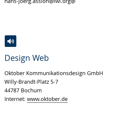
hans-joerg.assion@lwl.org@
Zur
Aktiviere
Ein
Design Web
Leichten
Audio-
Video
Sprache
Unterstützung.
in
Oktober Kommunikationsdesign GmbH
wechseln.
Deutscher
Willy-Brandt-Platz 5-7
Gebärdensprache
44787 Bochum
wird
Internet:
www.oktober.de
angezeigt.