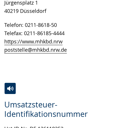
Jürgensplatz 1
wird
40219 Düsseldorf
angezeigt.
Telefon: 0211-8618-50
Telefax: 0211-86185-4444
https://www.mhkbd.nrw
poststelle@mhkbd.nrw.de
Zur
Aktiviere
Ein
Umsatzsteuer-
Leichten
Audio-
Video
Identifikationsnummer
Sprache
Unterstützung.
in
wechseln.
Deutscher