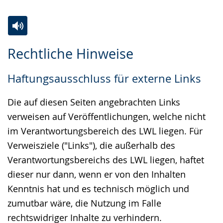
Zur
Aktiviere
Ein
Rechtliche Hinweise
Leichten
Audio-
Video
Sprache
Unterstützung.
in
Haftungsausschluss für externe Links
wechseln.
Deutscher
Gebärdensprache
Die auf diesen Seiten angebrachten Links
wird
verweisen auf Veröffentlichungen, welche nicht
angezeigt.
im Verantwortungsbereich des LWL liegen. Für
Verweisziele ("Links"), die außerhalb des
Verantwortungsbereichs des LWL liegen, haftet
dieser nur dann, wenn er von den Inhalten
Kenntnis hat und es technisch möglich und
zumutbar wäre, die Nutzung im Falle
rechtswidriger Inhalte zu verhindern.