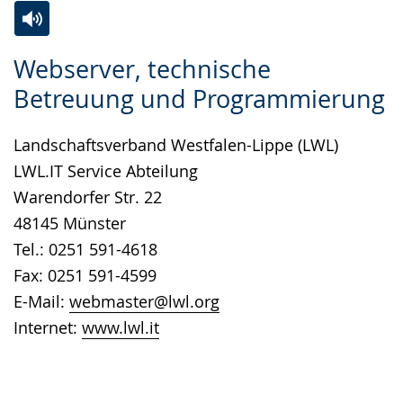
Zur
Aktiviere
Ein
Webserver, technische
Leichten
Audio-
Video
Betreuung und Programmierung
Sprache
Unterstützung.
in
wechseln.
Deutscher
Landschaftsverband Westfalen-Lippe (LWL)
Gebärdensprache
LWL.IT Service Abteilung
wird
Warendorfer Str. 22
angezeigt.
48145 Münster
Tel.: 0251 591-4618
Fax: 0251 591-4599
E-Mail:
webmaster@lwl.org
Internet:
www.lwl.it