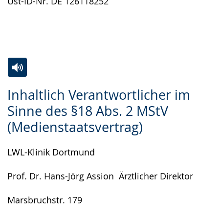
Ust-ID-Nr. DE 126118252
Gebärdensprache
wird
angezeigt.
Zur
Aktiviere
Ein
Inhaltlich Verantwortlicher im
Leichten
Audio-
Video
Sinne des §18 Abs. 2 MStV
Sprache
Unterstützung.
in
(Medienstaatsvertrag)
wechseln.
Deutscher
Gebärdensprache
LWL-Klinik Dortmund
wird
angezeigt.
Prof. Dr. Hans-Jörg Assion Ärztlicher Direktor
Marsbruchstr. 179