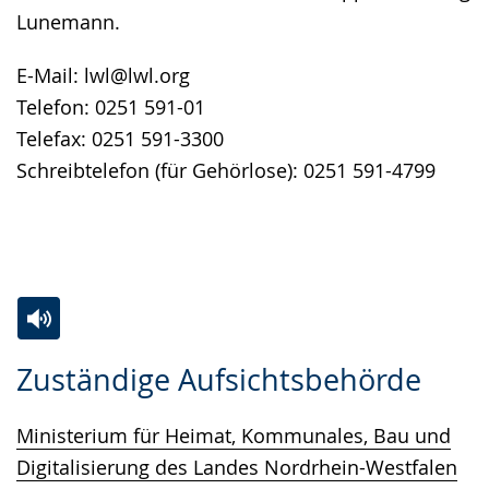
Lunemann.
E-Mail: lwl@lwl.org
Telefon: 0251 591-01
Telefax: 0251 591-3300
Schreibtelefon (für Gehörlose): 0251 591-4799
Zur
Aktiviere
Ein
Zuständige Aufsichtsbehörde
Leichten
Audio-
Video
Sprache
Unterstützung.
in
Ministerium für Heimat, Kommunales, Bau und
wechseln.
Deutscher
Digitalisierung des Landes Nordrhein-Westfalen
Gebärdensprache